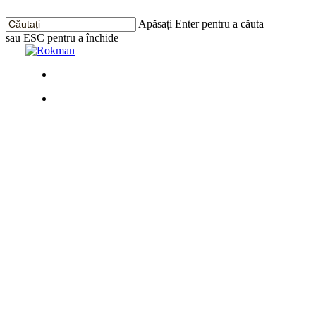
Treci
la
Apăsați Enter pentru a căuta
conținutul
sau ESC pentru a închide
principal
Închide
Căutarea
Meniu
Meniu
Construim
un nou
proiect
rezidențial