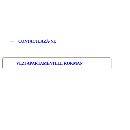
în Brașov:
WELMONT
Apartamente noi de
CONTACTEAZĂ-NE
vânzare lângă noua Sala
Polivalentă.
VEZI APARTAMENTELE ROKMAN