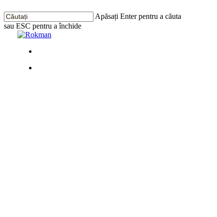
Treci
la
Apăsați Enter pentru a căuta
conținutul
sau ESC pentru a închide
principal
Închide
Căutarea
Meniu
Meniu