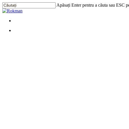
Treci
Apăsați Enter pentru a căuta sau ESC pe
la
Închide
conținutul
Căutarea
principal
Meniu
Meniu