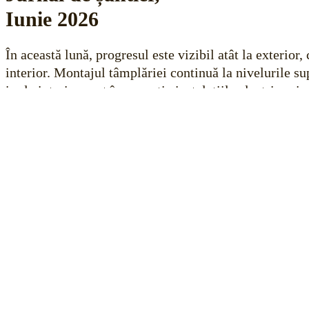
Iunie 2026
În această lună, progresul este vizibil atât la exterior, 
interior. Montajul tâmplăriei continuă la nivelurile su
iar la interior sunt în execuție instalațiile electrice și 
apartamentelor pentru următoarele etape de finisare.