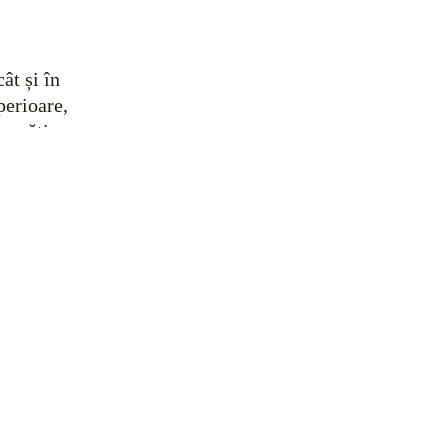
cât și în
perioare,
pregătirea