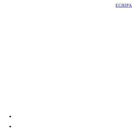
ECHIPA
Închide
meniul