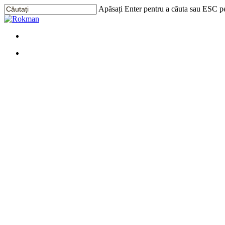
Treci
Apăsați Enter pentru a căuta sau ESC pe
la
Închide
conținutul
Căutarea
principal
Meniu
Meniu