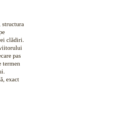
 structura
pe
ei clădiri.
viitorului
ecare pas
pe termen
ui.
ă, exact