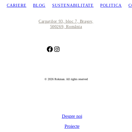
CARIERE
BLOG
SUSTENABILITATE
POLITICA
C
Carpaților 93, bloc 7, Brașov,
500269, România
Facebook
Instagram
© 2026 Rokman. All rights reserved
Despre noi
Proiecte