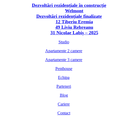
Dezvoltări rezidențiale în construcție
Welmont
Dezvoltări rezidențiale finalizate
12 Tiberiu Eremia
49 Liviu Rebreanu
31 Nicolae Labiș – 2025
Studio
Apartamente 2 camere
Apartamente 3 camere
Penthouse
Echipa
Parteneri
Blog
Cariere
Contact