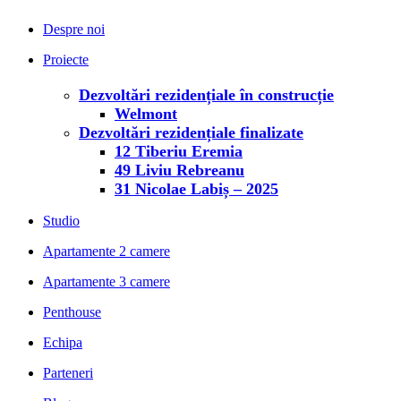
Despre noi
Proiecte
Dezvoltări rezidențiale în construcție
Welmont
Dezvoltări rezidențiale finalizate
12 Tiberiu Eremia
49 Liviu Rebreanu
31 Nicolae Labiș – 2025
Studio
Apartamente 2 camere
Apartamente 3 camere
Penthouse
Echipa
Parteneri