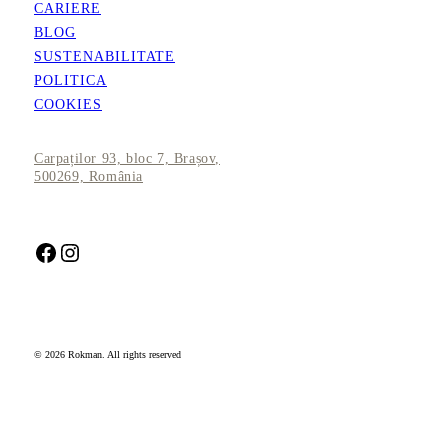
CARIERE
BLOG
SUSTENABILITATE
POLITICA
COOKIES
Carpaților 93, bloc 7, Brașov,
500269, România
Facebook
Instagram
© 2026 Rokman. All rights reserved
Închide
meniul