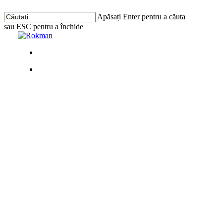
Treci
la
Apăsați Enter pentru a căuta
conținutul
sau ESC pentru a închide
principal
Închide
Căutarea
Meniu
Meniu