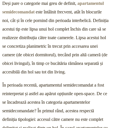
Deși pare o categorie mai greu de definit,
apartamentul
semidecomandat
este întâlnit
frecvent, atât în blocurile
noi, cât și în cele pornind din perioada interbelică. Definiția
acestui tip este lipsa unui hol complet închis din care să se
realizeze distribuția către toate camerele. Lipsa acestui hol
se concretiza planimetric în trecut prin accesarea unei
camere (de obicei dormitorul), trecând prin altă cameră (de
obicei livingul), în timp ce bucătăria rămânea separată și
accesibilă din hol sau tot din living.
În perioada recentă, apartamentul semidecomandat a fost
reinterpretat și astfel au apărut opțiunile open-space. De ce
se încadrează acestea în categoria apartamentelor
semidecomandate? În primul rând, acestea respectă
definiția tipologiei: accesul către camere nu este complet
delimitat și realizat dintr-un hol. În cazul apartamentelor cu