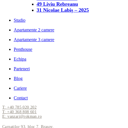
49 Liviu Rebreanu
31 Nicolae Labiș – 2025
Studio
Apartamente 2 camere
Apartamente 3 camere
Penthouse
Echipa
Parteneri
Blog
Cariere
Contact
T: +40 785 020 202
T: +40 368 808 601
E: vanzari@rokman.ro
Carpaților 93, bloc 7, Brașov,