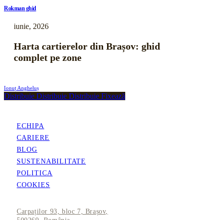
Rokman ghid
iunie, 2026
Harta cartierelor din Brașov: ghid
complet pe zone
Ionuț Angheluș
Distribuie
Distribuie
Distribuie
Fixează
ECHIPA
CARIERE
BLOG
SUSTENABILITATE
POLITICA
COOKIES
Carpaților 93, bloc 7, Brașov,