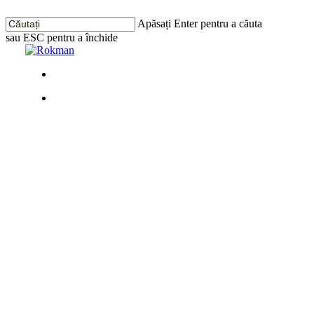
Treci
la
Apăsați Enter pentru a căuta
conținutul
sau ESC pentru a închide
principal
Închide
Căutarea
Meniu
Meniu