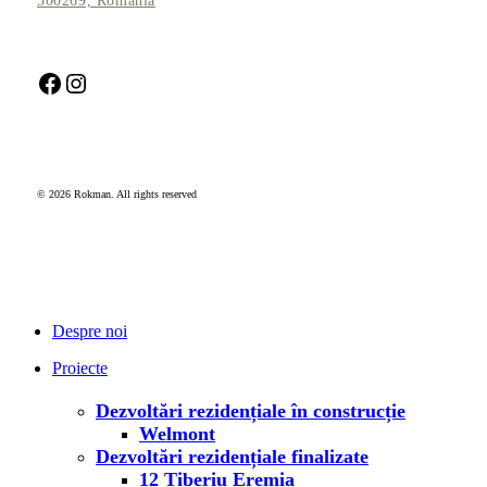
500269, România
Facebook
Instagram
© 2026 Rokman. All rights reserved
Închide
meniul
Despre noi
Proiecte
Dezvoltări rezidențiale în construcție
Welmont
Dezvoltări rezidențiale finalizate
12 Tiberiu Eremia