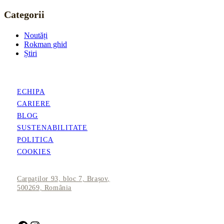
Categorii
Noutăți
Rokman ghid
Știri
ECHIPA
CARIERE
BLOG
SUSTENABILITATE
POLITICA
COOKIES
Carpaților 93, bloc 7, Brașov,
500269, România