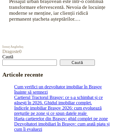
Peisajul urban brașovean este într-o continuă
transformare efervescentă. Nevoia de locuințe
moderne se menține, iar clienții ridică
permanent ștacheta așteptărilor.…
Ionuț Angheluș
Dragoste
0
Caută
Caută
Articole recente
Cum verifici un dezvoltator imobiliar în Brașov
înainte să semnezi
Cartierul Tractorul Brașov: ce s-a schimbat și ce
găsești în 2026. Ghidul imobiliar complet.
Indicele imobiliar Brașov 2026: cum evoluează
prețurile pe zone și ce spun datele reale
Harta cartierelor din Brașov: ghid complet pe zone
Dezvoltatori imobiliari în Brașov: cum arată piața și
cum îi evaluezi