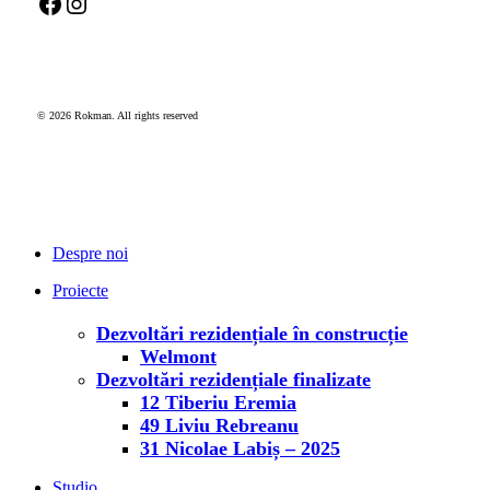
Facebook
Instagram
© 2026 Rokman. All rights reserved
Închide
meniul
Despre noi
Proiecte
Dezvoltări rezidențiale în construcție
Welmont
Dezvoltări rezidențiale finalizate
12 Tiberiu Eremia
49 Liviu Rebreanu
31 Nicolae Labiș – 2025
Studio