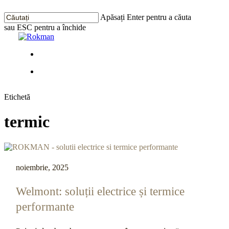
Treci
la
Apăsați Enter pentru a căuta
conținutul
sau ESC pentru a închide
principal
Închide
Căutarea
Meniu
Meniu
Etichetă
termic
noiembrie, 2025
Welmont: soluții electrice și termice
performante