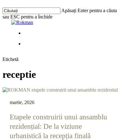
Treci
la
Apăsați Enter pentru a căuta
conținutul
sau ESC pentru a închide
principal
Închide
Căutarea
Meniu
Meniu
Etichetă
receptie
martie, 2026
Etapele construirii unui ansamblu
rezidențial: De la viziune
urbanistică la recepția finală