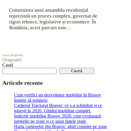
Construirea unui ansamblu rezidențial
reprezintă un proces complex, guvernat de
rigori tehnice, legislative și economice. În
România, acest parcurs este…
Ionuț Angheluș
Dragoste
0
Caută
Caută
Articole recente
Cum verifici un dezvoltator imobiliar în Brașov
înainte să semnezi
Cartierul Tractorul Brașov: ce s-a schimbat și ce
găsești în 2026. Ghidul imobiliar complet.
Indicele imobiliar Brașov 2026: cum evoluează
prețurile pe zone și ce spun datele reale
Harta cartierelor din Brașov: ghid complet pe zone