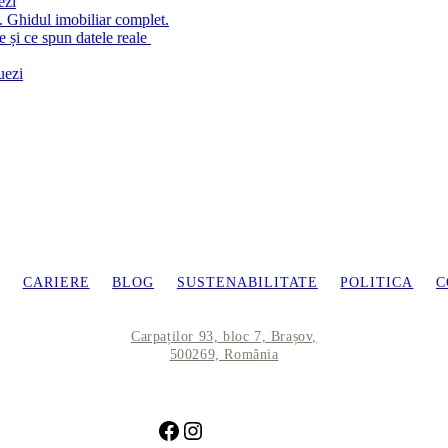
ezi
6. Ghidul imobiliar complet.
 și ce spun datele reale
uezi
CARIERE
BLOG
SUSTENABILITATE
POLITICA
C
Carpaților 93, bloc 7, Brașov,
500269, România
Facebook
Instagram