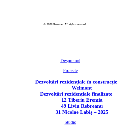
© 2026 Rokman. All rights reserved
Despre noi
Proiecte
Dezvoltări rezidențiale în construcție
Welmont
Dezvoltări rezidențiale finalizate
12 Tiberiu Eremia
49 Liviu Rebreanu
31 Nicolae Labiș – 2025
Studio