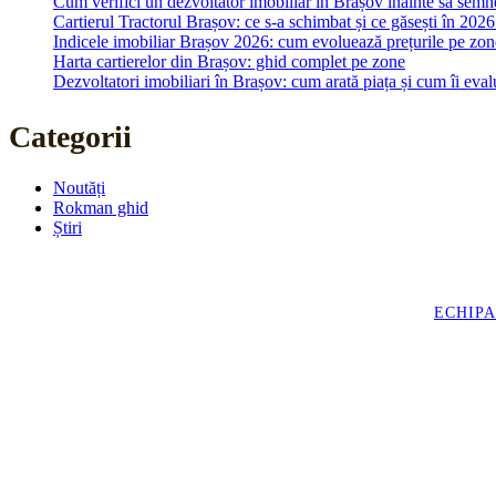
Cum verifici un dezvoltator imobiliar în Brașov înainte să semn
Cartierul Tractorul Brașov: ce s-a schimbat și ce găsești în 202
Indicele imobiliar Brașov 2026: cum evoluează prețurile pe zone
Harta cartierelor din Brașov: ghid complet pe zone
Dezvoltatori imobiliari în Brașov: cum arată piața și cum îi eval
Categorii
Noutăți
Rokman ghid
Știri
ECHIPA