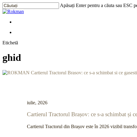
Treci
Apăsați Enter pentru a căuta sau ESC pe
la
Închide
conținutul
Căutarea
principal
Meniu
Meniu
Etichetă
ghid
iulie, 2026
Cartierul Tractorul Brașov: ce s-a schimbat și 
Cartierul Tractorul din Brașov este în 2026 vizibil transf