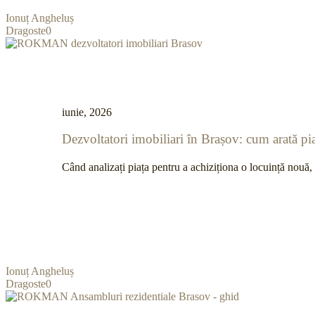
Ionuț Angheluș
Dragoste
0
iunie, 2026
Dezvoltatori imobiliari în Brașov: cum arată pia
Când analizați piața pentru a achiziționa o locuință nouă
Ionuț Angheluș
Dragoste
0