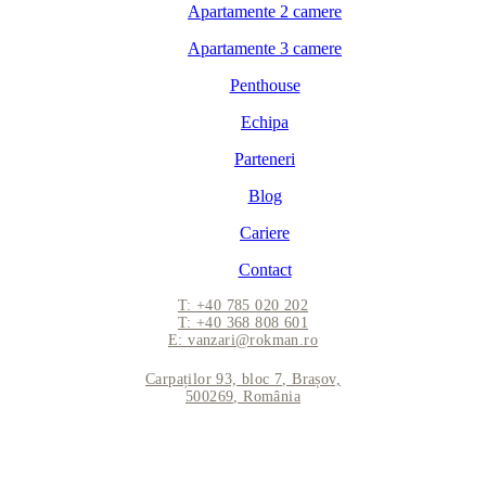
Apartamente 2 camere
Apartamente 3 camere
Penthouse
Echipa
Parteneri
Blog
Cariere
Contact
T: +40 785 020 202
T: +40 368 808 601
E: vanzari@rokman.ro
Carpaților 93, bloc 7, Brașov,
500269, România