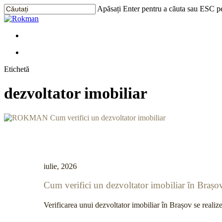
Treci
Apăsați Enter pentru a căuta sau ESC pe
la
Închide
conținutul
Căutarea
principal
Meniu
Meniu
Etichetă
dezvoltator imobiliar
iulie, 2026
Cum verifici un dezvoltator imobiliar în Brașo
Verificarea unui dezvoltator imobiliar în Brașov se realizea