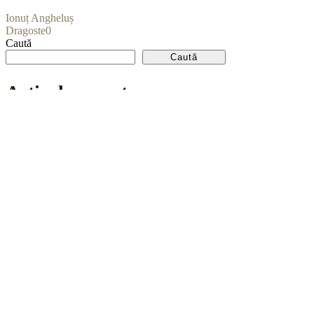
Ionuț Angheluș
Dragoste
0
Caută
Caută
Articole recente
Cum verifici un dezvoltator imobiliar în Brașov înainte să semn
Cartierul Tractorul Brașov: ce s-a schimbat și ce găsești în 202
Indicele imobiliar Brașov 2026: cum evoluează prețurile pe zone
Harta cartierelor din Brașov: ghid complet pe zone
Dezvoltatori imobiliari în Brașov: cum arată piața și cum îi eval
Categorii
Noutăți
Rokman ghid
Știri