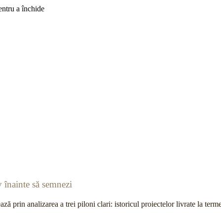
ntru a închide
v înainte să semnezi
ză prin analizarea a trei piloni clari: istoricul proiectelor livrate la te