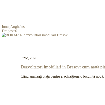
Ionuț Angheluș
Dragoste
0
iunie, 2026
Dezvoltatori imobiliari în Brașov: cum arată pia
Când analizați piața pentru a achiziționa o locuință nouă