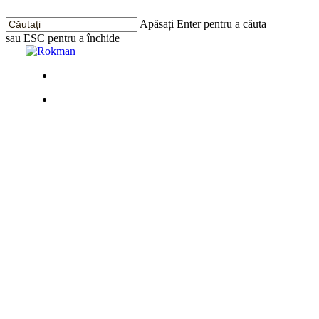
Treci
la
Apăsați Enter pentru a căuta
conținutul
sau ESC pentru a închide
principal
Închide
Căutarea
Meniu
Meniu