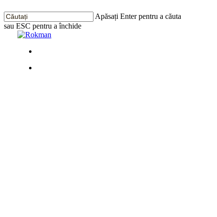
Treci
la
Apăsați Enter pentru a căuta
conținutul
sau ESC pentru a închide
principal
Închide
Căutarea
Meniu
Meniu