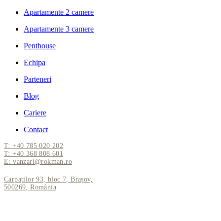
Apartamente 2 camere
Apartamente 3 camere
Penthouse
Echipa
Parteneri
Blog
Cariere
Contact
T: +40 785 020 202
T: +40 368 808 601
E: vanzari@rokman.ro
Carpaților 93, bloc 7, Brașov,
500269, România