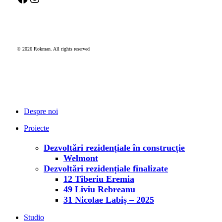
© 2026 Rokman. All rights reserved
Închide
meniul
Despre noi
Proiecte
Dezvoltări rezidențiale în construcție
Welmont
Dezvoltări rezidențiale finalizate
12 Tiberiu Eremia
49 Liviu Rebreanu
31 Nicolae Labiș – 2025
Studio