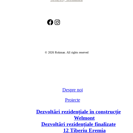
Facebook
Instagram
© 2026 Rokman. All rights reserved
Despre noi
Proiecte
Dezvoltări rezidențiale în construcție
Welmont
Dezvoltări rezidențiale finalizate
12 Tiberiu Eremia