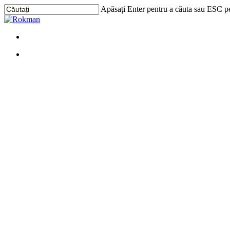
Treci
Apăsați Enter pentru a căuta sau ESC pe
la
Închide
conținutul
Căutarea
principal
Meniu
Meniu