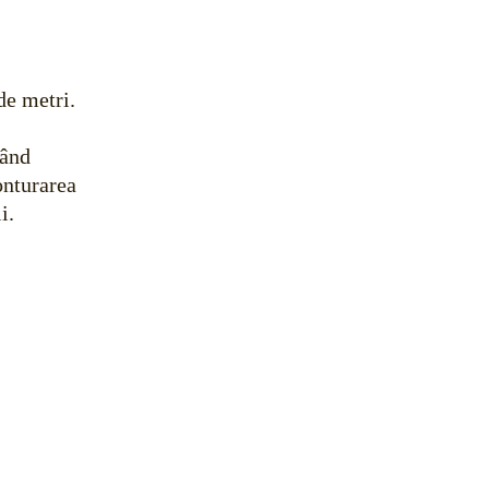
de metri.
tând
onturarea
i.