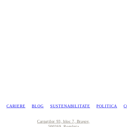
CARIERE
BLOG
SUSTENABILITATE
POLITICA
C
Carpaților 93, bloc 7, Brașov,
500269, România