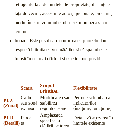
retragerile față de limitele de proprietate, distanțele
față de vecini, accesurile auto și pietonale, precum și
modul în care volumul clădirii se armonizează cu
terenul.
Impact: Este pasul care confirmă că proiectul tău
respectă intimitatea vecinătăților și că spațiul este
folosit în cel mai eficient și estetic mod posibil.
Scopul
Scara
Flexibilitate
principal
Cartier
Modificarea sau
Permite schimbarea
PUZ
sau zonă
stabilirea
indicatorilor
(Zonal)
extinsă
regulilor zonei
(înălțime, funcțiune)
Amplasarea
PUD
Parcela
Detaliază așezarea în
specifică a
(Detalii)
ta
limitele existente
clădirii pe teren