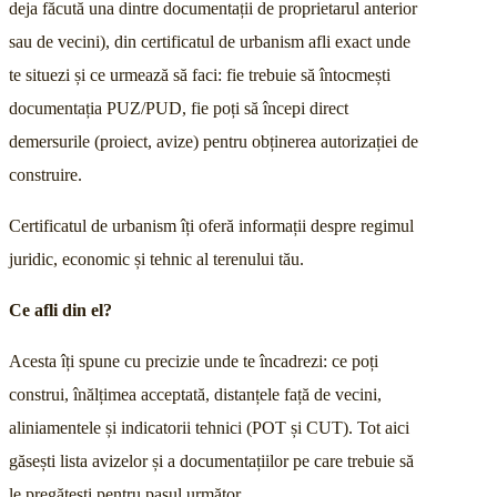
deja făcută una dintre documentații de proprietarul anterior
sau de vecini), din certificatul de urbanism afli exact unde
te situezi și ce urmează să faci: fie trebuie să întocmești
documentația PUZ/PUD, fie poți să începi direct
demersurile (proiect, avize) pentru obținerea autorizației de
construire.
Certificatul de urbanism îți oferă informații despre regimul
juridic, economic și tehnic al terenului tău.
Ce afli din el?
Acesta îți spune cu precizie unde te încadrezi: ce poți
construi, înălțimea acceptată, distanțele față de vecini,
aliniamentele și indicatorii tehnici (POT și CUT). Tot aici
găsești lista
avizelor și a documentațiilor
pe care trebuie să
le pregătești pentru pasul următor.