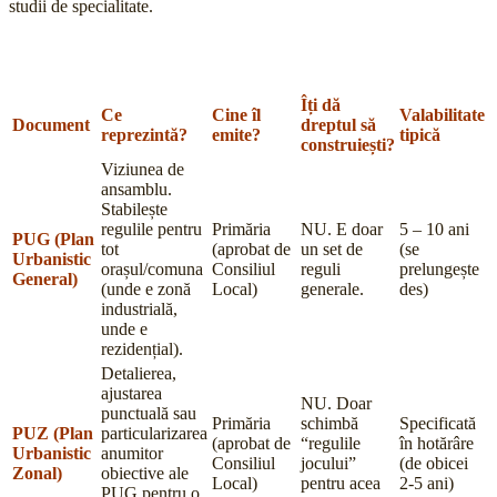
studii de specialitate.
Îți dă
Ce
Cine îl
Valabilitate
Document
dreptul să
reprezintă?
emite?
tipică
construiești?
Viziunea de
ansamblu.
Stabilește
regulile pentru
Primăria
NU. E doar
5 – 10 ani
PUG (Plan
tot
(aprobat de
un set de
(se
Urbanistic
orașul/comuna
Consiliul
reguli
prelungește
General)
(unde e zonă
Local)
generale.
des)
industrială,
unde e
rezidențial).
Detalierea,
ajustarea
NU. Doar
punctuală sau
Primăria
schimbă
Specificată
PUZ (Plan
particularizarea
(aprobat de
“regulile
în hotărâre
Urbanistic
anumitor
Consiliul
jocului”
(de obicei
Zonal)
obiective ale
Local)
pentru acea
2-5 ani)
PUG pentru o