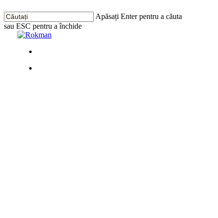
Treci
la
Apăsați Enter pentru a căuta
conținutul
sau ESC pentru a închide
principal
Închide
Căutarea
Meniu
Meniu