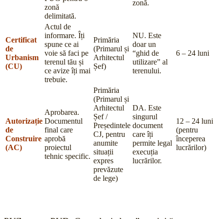
zonă.
zonă
delimitată.
Actul de
informare. Îți
NU. Este
Certificat
Primăria
spune ce ai
doar un
de
(Primarul și
voie să faci pe
“ghid de
6 – 24 luni
Urbanism
Arhitectul
terenul tău și
utilizare” al
(CU)
Șef)
ce avize îți mai
terenului.
trebuie.
Primăria
(Primarul și
Arhitectul
DA. Este
Aprobarea.
Șef /
singurul
Autorizație
Documentul
12 – 24 luni
Președintele
document
de
final care
(pentru
CJ, pentru
care îți
Construire
aprobă
începerea
anumite
permite legal
(AC)
proiectul
lucrărilor)
situații
execuția
tehnic specific.
expres
lucrărilor.
prevăzute
de lege)