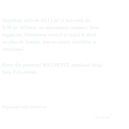
CONFORT RESIMȚIT ÎN DETALII
Suprafața utilă de 54,13 m² și balconul de
9,98 m² definesc un apartament compact, bine
organizat. Orientarea vestică și etajul 4 oferă
un plus de lumină, într-un spațiu echilibrat și
funcțional.
Parte din proiectul WELMONT, amplasat lângă
Sala Polivalentă.
Suprafață utilă interioară
2
54.13 m