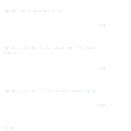
Suprafață terasă (utilă exterioară)
2
9.38 m
Suprafață construită (incl. terasă, pereți + cotă părți
comune)
2
75.66 m
Suprafață construită + ½ terasă (bază de calcul preț)
2
70.97 m
Living