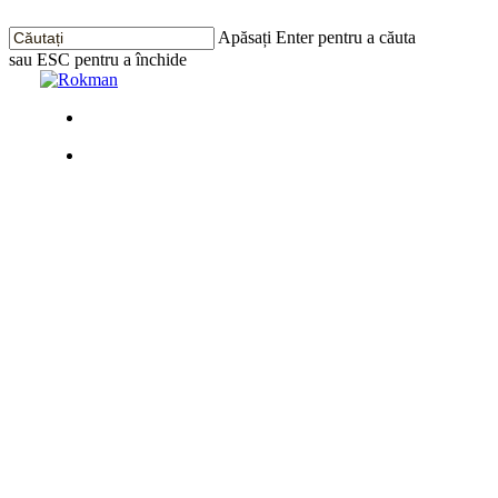
Treci
la
Apăsați Enter pentru a căuta
conținutul
sau ESC pentru a închide
principal
Închide
Căutarea
Meniu
Meniu
Apartament
cu 2 camere
Standard