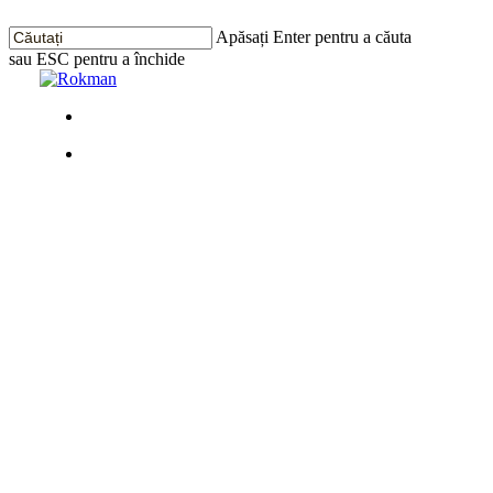
Treci
la
Apăsați Enter pentru a căuta
conținutul
sau ESC pentru a închide
principal
Închide
Căutarea
Meniu
Meniu
Apartament
cu 2 camere
Plus+