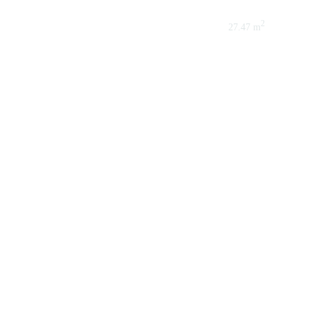
2
27.47 m