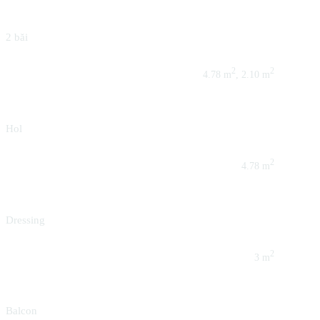
2 băi
2
2
4.78 m
, 2.10 m
Hol
2
4.78 m
Dressing
2
3 m
Balcon