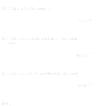
Suprafață terasă (utilă exterioară)
2
27.47 m
Suprafață construită (incl. terasă, pereți + cotă părți
comune)
2
107.41 m
Suprafață construită + ½ terasă (bază de calcul preț)
2
93.68 m
Living