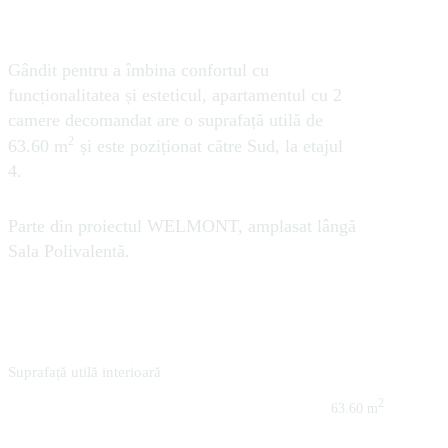
RECOMANDAT FAMILIILOR
Gândit pentru a îmbina confortul cu
funcționalitatea și esteticul, apartamentul cu 2
camere decomandat are o suprafață utilă de
2
63.60 m
și este poziționat către Sud, la etajul
4.
Parte din proiectul WELMONT, amplasat lângă
Sala Polivalentă.
Suprafață utilă interioară
2
63.60 m