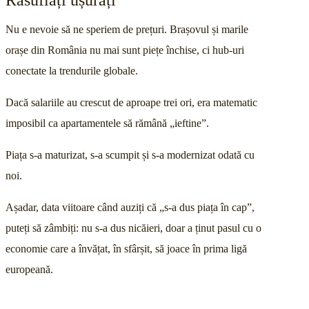
Nu e nevoie să ne speriem de prețuri. Brașovul și marile
orașe din România nu mai sunt piețe închise, ci hub-uri
conectate la trendurile globale.
Dacă salariile au crescut de aproape trei ori, era matematic
imposibil ca apartamentele să rămână „ieftine”.
Piața s-a maturizat, s-a scumpit și s-a modernizat odată cu
noi.
Așadar, data viitoare când auziți că „s-a dus piața în cap”,
puteți să zâmbiți: nu s-a dus nicăieri, doar a ținut pasul cu o
economie care a învățat, în sfârșit, să joace în prima ligă
europeană.