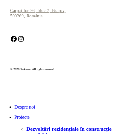
Carpaților 93, bloc 7, Brașov,
500269, România
Facebook
Instagram
© 2026 Rokman. All rights reserved
Închide
meniul
Despre noi
Proiecte
Dezvoltări rezidențiale în construcție