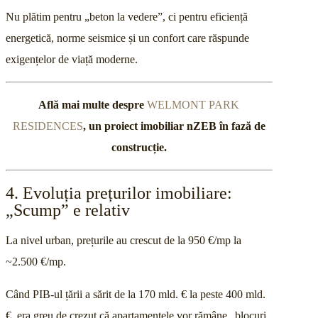
Nu plătim pentru „beton la vedere”, ci pentru eficiență
energetică, norme seismice și un confort care răspunde
exigențelor de viață moderne.
Află mai multe despre
WELMONT PARK
RESIDENCES
, un proiect imobiliar nZEB în fază de
construcție.
4. Evoluția prețurilor imobiliare:
„Scump” e relativ
La nivel urban, prețurile au crescut de la 950 €/mp la
~2.500 €/mp.
Când PIB-ul țării a sărit de la 170 mld. € la peste 400 mld.
€, era greu de crezut că apartamentele vor rămâne „blocuri