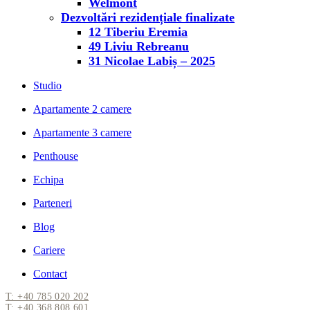
Welmont
Dezvoltări rezidențiale finalizate
12 Tiberiu Eremia
49 Liviu Rebreanu
31 Nicolae Labiș – 2025
Studio
Apartamente 2 camere
Apartamente 3 camere
Penthouse
Echipa
Parteneri
Blog
Cariere
Contact
T: +40 785 020 202
T: +40 368 808 601