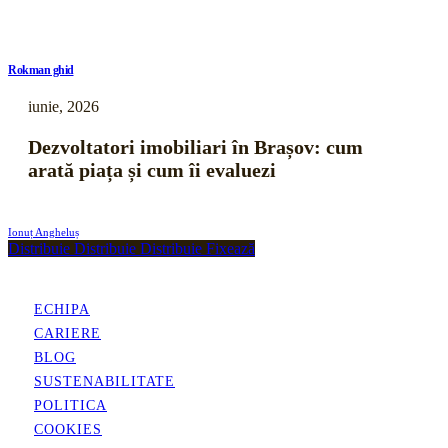
Rokman ghid
iunie, 2026
Dezvoltatori imobiliari în Brașov: cum
arată piața și cum îi evaluezi
Ionuț Angheluș
Distribuie
Distribuie
Distribuie
Fixează
ECHIPA
CARIERE
BLOG
SUSTENABILITATE
POLITICA
COOKIES