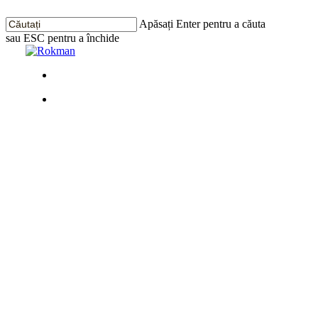
Treci
la
Apăsați Enter pentru a căuta
conținutul
sau ESC pentru a închide
principal
Închide
Căutarea
Meniu
Meniu