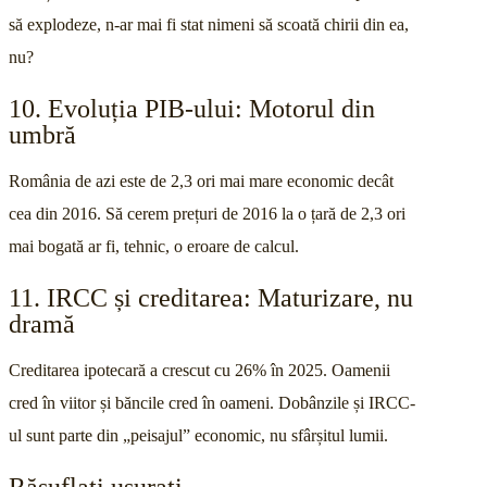
să explodeze, n-ar mai fi stat nimeni să scoată chirii din ea,
nu?
10. Evoluția PIB-ului: Motorul din
umbră
România de azi este de 2,3 ori mai mare economic decât
cea din 2016. Să cerem prețuri de 2016 la o țară de 2,3 ori
mai bogată ar fi, tehnic, o eroare de calcul.
11. IRCC și creditarea: Maturizare, nu
dramă
Creditarea ipotecară a crescut cu 26% în 2025. Oamenii
cred în viitor și băncile cred în oameni. Dobânzile și IRCC-
ul sunt parte din „peisajul” economic, nu sfârșitul lumii.
Răsuflați ușurați