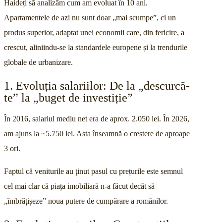
Haideți să analizăm cum am evoluat în 10 ani.
Apartamentele de azi nu sunt doar „mai scumpe”, ci un
produs superior, adaptat unei economii care, din fericire, a
crescut, aliniindu-se la standardele europene și la trendurile
globale de urbanizare.
1. Evoluția salariilor: De la „descurcă-
te” la „buget de investiție”
În 2016, salariul mediu net era de aprox. 2.050 lei. În 2026,
am ajuns la ~5.750 lei. Asta înseamnă o creștere de aproape
3 ori.
Faptul că veniturile au ținut pasul cu prețurile este semnul
cel mai clar că piața imobiliară n-a făcut decât să
„îmbrățișeze” noua putere de cumpărare a românilor.