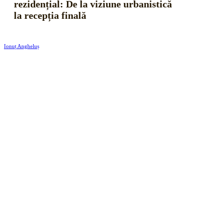
rezidențial: De la viziune urbanistică
la recepția finală
Ionuț Angheluș